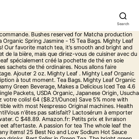
Search
 le premier pays à produire de matcha mais à l’heure actuelle ce pays n’est plus du tout signe de qualité, il a été détrôné par le Japon. Stock your pantry or explore care packge ideas from a huge online selection at eBay.com. £14.98 . The one complaint about the product is the inconvenient packaging. He had traveled to China at least twice, where he got these seeds. Le yerba mate peut être considéré comme une fontaine d'éléments nutritifs, car cette boisson traditionnelle sud-américaine contient pratiquement toutes les vitamines nécessaires à une vie saine. Mighty Leaf Monte Carlo, était le distributeur officiel de Mighty Leaf tea depuis 2009 sur le territoire Français.. Les commentaires les plus utiles contiennent des exemples spécifiques sur la manière dont vous utilisez le produit, sur les points positifs et les points négatifs. Mighty Leaf has the best leaf teas available in various tastes. $2.65 shipping. Thé vert en vrac biologique Matcha - 42 Grammes. Benefits of Fennel Tea & Essential Oil Not Worth Cancer Risk. $6.90 shipping. Log food: Mighty Leaf Yunnan Fancy Tea Prepared w/ water. Mighty leaf était une véritable retraite de santé. Dans les anciennes traditions du monde entier, un pot fraîchement préparé contenant des feuilles de thé entières est considéré comme le personnage le plus riche. Livraison gratuite pour +49$. “Mighty Leaf is thrilled to be flying together with Virgin America as like-minded brands, living and breathing quality and innovation,” said Mighty Leaf CEO Gary Shinner. Faites attention avec les suppléments pour l'immunité, la digestion et la relaxation, Partagez l'amour avec des produits de soins personnels pour la maison, le corps et les cadeaux, Soyez prêt avec des collations et des produits de boulangerie sains pour les fêtes, Santé et conditionnement physique de la famille, Par Joseph Arnold, consultant en bien-être. Mighty Matcha is made from 100% purely ground green tea leaves. Clicking this button will open the product options section. Since our founders first opened their original San Francisco tea house in 1996, it has been our goal to share the whole leaf tea experience with tea enthusiasts around the world. Average rating: 0 out of 5 stars, based on 0 reviews. The seeds used to make it were first brought to the country – to the city of Kyoto – in 1191 A.D. by a Japanese Buddhist monk, Myōan Eisai (1). £11.95. £5.55 delivery. Omega - 3 Omega - 3 est l’un des moyens les plus sains d’accélérer le métabolisme en équilibrant le taux de sucre dans le sang et réduit l'inflammation, aidant à réguler le métabolisme. Vanilla Bean- 15 tea bags. Entrez votre e-mail pour recevoir des offres exclusives et des nouvelles Happy Wellness. Tea Produced in Japan, Uji, Kyoto. La finesse de ces mélanges et la noblesse de ces cultures faisaient voyager les clients jusqu’au bout du monde. 4.3 out of 5 stars 128. Garantie du meilleur prix ? Mighty Leaf sachets à feuilles entières artisanauxMighty Leaf de » sachets sont fabriqués à la main soyeuses emballés avec leurs mélanges artisanaux de feuilles de thé entières, des fruits, des herbes et des saveurs trop grand pour les sachets de thé ordinaires. Si cela répond à vos attentes. Quel est le meilleur mome