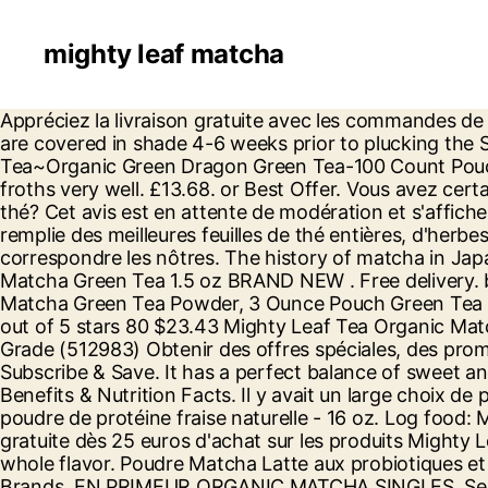
mighty leaf matcha
Appréciez la livraison gratuite avec les commandes de plus de 99$ et deux échantillons gratuits avec chaque commande. Bushes reserved for Matcha production are covered in shade 4-6 weeks prior to plucking the Spring flush. 74. Free shipping . Mighty Leaf - Green Tea Organic Spring Jasmine - 15 Tea Bags. Mighty Leaf Tea~Organic Green Dragon Green Tea-100 Count Pouches~KOSHER! What Is a Pomelo? Hey, Prime members! Our favorite match tea, it’s smooth and bright and froths very well. £13.68. or Best Offer. Vous avez certainement entendu parler de gens cuisinant avec du vin et de la bière, mais que diriez-vous de cuisiner avec du thé? Cet avis est en attente de modération et s'affichera une fois approuvé. Inspiré par cet héritage, Mighty Leaf spécialement créé la pochette de thé en soie remplie des meilleures feuilles de thé entières, d'herbes, de fruits et de saveurs du monde, trop grandes pour les sachets de thé ordinaires. Nous allons faire correspondre les nôtres. The history of matcha in Japan is nearly a millennium old. Free shipping. £13.37 postage. Ajouter 2 oz. Mighty Leaf . Mighty Leaf Organic Matcha Green Tea 1.5 oz BRAND NEW . Free delivery. bons & rabais fantastique ! Altérer/annuler votre souscription à tout moment. Tea Bags. Mighty Leaf Organic Matcha Green Tea Powder, 3 Ounce Pouch Green Tea Matcha Powder in Bulk, Whisk Into Hot Water for a Creamy Green Beverage, Makes a Delicious Iced Tea 4.6 out of 5 stars 80 $23.43 Mighty Leaf Tea Organic Matcha Singles Packets, Matcha Green Tea Powder, 12ct Single Packets, USDA Organic, Japanese Origin, Usucha Grade (512983) Obtenir des offres spéciales, des promotions exclusives et bien plus. Related Posts. Renvoyez votre colis! 64 ($8.21/Ounce) Save 5% more with Subscribe & Save. It has a perfect balance of sweet and bitter, with a rich and satisfying umami taste. Compatible with most Nespresso Original machines. Health Benefits & Nutrition Facts. Il y avait un large choix de produits raffinés et de grand cru. Remboursement garanti!Vous n'êtes pas satisfait? Lactosérum à emporter poudre de protéine fraise naturelle - 16 oz. Log food: Mighty Leaf Organic Emerald Matcha Tea Prepared w/ water. C $48.89. Amazon.fr: Petits prix et livraison gratuite dès 25 euros d'achat sur les produits Mighty Leaf. Smooth with hints of ocean spray and a grassy sweet aftertaste. A passion for tea The whole leaf the whole flavor. Poudre Matcha Latte aux probiotiques et à la vanille - 5.3 oz. $14.00. Fast & Free shipping on many items! 25 Best No and Low Sodium Hot Sauce Brands. EN PRIMEUR ORGANIC MATCHA SINGLES. See more ideas about matcha green tea, matcha, green tea drinks. Best Seller in Green Tea. The bright green color and quintessential rich green tea taste of Matcha is what this tea is known for. C $69.40. Mighty Leaf Matcha Frappe & Latte Mix Tea Prepared w/ water. Fresh, vegetal, and uniquely creamy, matcha is an elegant powdered Japanese green tea commonly used in the traditional Japanese tea ceremony. Mighty Leaf Tea Whole Leaf Tea Pouches, Organic Breakfast Blend, 15/Box by MightyLeaf. Expédition le jour même si la commande est passée avant 13h EST. Votre panier est vide, tellement Unlucky ! Mighty Leaf Tin Organic Spiced Turmeric Matcha Finely Ground Green Tea Caffeine. The process is a fine art - For centuries, our farmers have continued the ancient techniques used by their ancesto