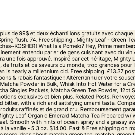
rs to produce exceptional, organic matcha tea. 100 % recommandé 2 des 2 évaluateurs le recommanderaient produit à un ami. $10.00 shipping. 0 calories. Free ground shipping on orders $49 or more. Mighty Leaf Matcha teas come from specially shaded bushes grown in the Japanese districts of Kagoshima, Uji and Shizuoka. Profitez de la libération des bienfaits du thé pur et redécouvrez le plaisir de ce que le thé était naturellement censé être. Shop at Barista Underground and avail great offers like free shipping on order over $125. Loose Leaf Teas. Livraison Rapide et GratuiteExpédition le jour même si la commande est passée avant 13h EST. $5 flat rate shipping now available. This Usucha style tea is creamy and slightly nutty when prepared well. 2 watching. Aujourd'hui, Mighty Leaf perpétue fièrement la tradition. Livraison gratuite pour +49$. 1 cup (8 fl oz) Nutrition Facts . Shop Now. Magie des Mighty LeafDepuis l'Antiquité, une casserole fraîchement préparée et remplie de feuilles de thé entières est considérée comme le personnage le plus riche. Les produits et les allégations concernant des produits spécifiques sur ou via ce site n'ont pas été évalués par LuckyVitamin.com ou la Food and Drug Administration des États-Unis et ne sont pas approuvés pour diagnostiquer, traiter, guérir ou prévenir maladie. Achetez en ligne des thés et du café, des aliments et des collations, des Mighty Leaf articles, des produits de santé et de bien-être à prix discount. Ce que vous avez aimé / détesté. I drink it every morning. The Mighty Leaf loose leaf tea range also includes an authentic range of matcha, including Organic Ceremonial Matcha, Organic Spiced Turmeric Matcha, Organic Cocoa Matcha, and Organic Emerald Matcha. Shop Now. Qu'est-ce qui rend ce thé vert matcha bio si puissant? Mighty Leaf Whole Leaf Tea, Vanilla Bean, 15 Tea Bags Individual Pyramid-Style Tea Sachets of Caffeinated Black Tea with Vanilla and Natural Flavors, Delicious Hot or Iced . Le café, c'est l'heure d'un coeur à coeur. C $48.89. 4.6 out of 5 stars 86. Mighty Leaf Tea~White Orchard Green Tea-100 Count Pouches~ORGANIC!! Ne pas inclure les réclamations médicales. Superfoodly April 24, 2020. £7.84 £ 7. 0 calories. Rich in quality, rich in history The process starts in Asia, in a region renowned for its perfect tea growing climate. Mar 13, 2018 - Matcha obsessed? £14.96 £ 14. £13.02 postage. FREE Shipping on orders over $25 shipped by Amazon . Sold & shipped by WMKOnline. I couldn’t resist the urge to purchase and try it since: I love matcha; I’m always on the lookout for a new matcha green tea to review and introduce to those of you who haven’t tried matcha yet! L'art du mélangeCréer des mélanges de thé de feuilles de signature qui ravissent les sens est à la fois un art et une science. Head here for Matcha green tea drinks . Désolé, il y a quelques problèmes ci-dessous! Commencez avec 1 cuillère à café (1,5 g) de poudre de matcha dans votre bol ou tasse de matcha sec. Retours facilesRemboursement garanti! C $48.89. Only 5 left in stock. Mighty Leaf organic matcha tin. Arrives before Christmas. Now until 12/17, you’re saving 35% on Mighty Leaf teas at Whole Foods Markets. Commandez Matcha Whisk by Mighty Leaf. Matcha. 4.3 out of 5 stars 110. Économisez 10 % supplémentaires avec LV +, Connectez-vous avec notre équipe de consultants en bien-être. Historiquement c’était