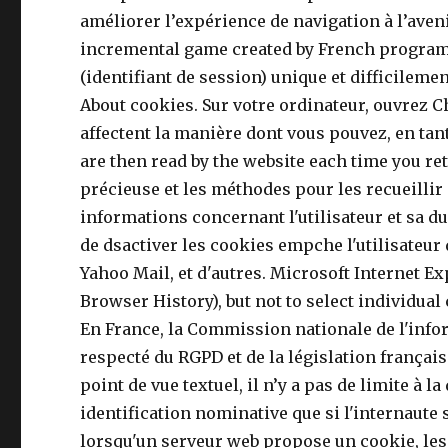
améliorer l’expérience de navigation à l’aven
incremental game created by French programme
(identifiant de session) unique et difficile
About cookies. Sur votre ordinateur, ouvrez C
affectent la manière dont vous pouvez, en tant 
are then read by the website each time you re
précieuse et les méthodes pour les recueillir
informations concernant l'utilisateur et sa dur
de dsactiver les cookies empche l'utilisateur
Yahoo Mail, et d'autres.
Microsoft Internet Explorer 4 avec le. How can I do this - I (unfortunately) found the way to delete all cookies (Safety, Delete Browser History), but not to select individual cookies for deletion. Vous pouvez également à tout moment revoir vos options en matière de ciblage. En France, la Commission nationale de l'informatique et des libertés (CNIL) effectue de nombreux contrôles et délivre des sanctions pour non respecté du RGPD et de la législation française. L'utilisation des cookies joue un rôle clé dans les actions et l'analyse marketing sur Internet. D’un point de vue textuel, il n’y a pas de limite à la durée pour laquelle un cookie peut être programmé. Cliquez sur Cookies. Un cookie ne permet une identification nominative que si l'internaute s'est déjà enregistré sur le site (dans la limite évoquée précédemment). La plupart du temps, lorsqu'un serveur web propose un cookie, les utilisateurs ignorent ce terme et cliquent sur « OK » sans se préoccuper de son devenir. Introduction complète aux cookies Un article du journal The Guardian sur la manière dont fonctionnent DoubleClick et autres services publicitaires Un article sur Lifewire qui vous explique comment protéger votre vie privée en tant qu’utilisateur Google Un aperçu des différents types de cookies utilisés par Google Une description générale des cookies sur Lifewire Une introduction à la surveillance web par The Guardian Une introduction amusante aux cookies tiers. Vous pouvez alors effectuer les opérations suivantes : Activer les cookies : à côté de "Bloqué", mettez le bouton en position activée. Mme les paramtres en vue d'effectuer des recherches ont besoin de cookies pour les paramtres linguistiques. Un serveur ne peut créer que 20 cookies maximum chez le client. Un article du journal The Gua