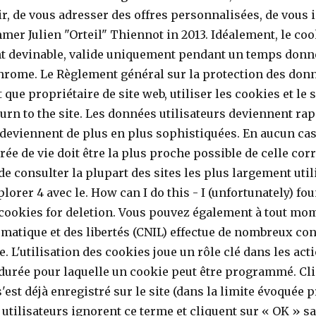
ir, de vous adresser des offres personnalisées, de vous 
r Julien "Orteil" Thiennot in 2013. Idéalement, le cook
ment devinable, valide uniquement pendant un temps donn
hrome. Le Règlement général sur la protection des donné
que propriétaire de site web, utiliser les cookies et le s
turn to the site. Les données utilisateurs deviennent r
 deviennent de plus en plus sophistiquées. En aucun cas
ée de vie doit être la plus proche possible de celle corre
 de consulter la plupart des sites les plus largement ut
rdian sur la manière dont fonctionnent DoubleClick et autres services publicitaires, Un article sur Lifewire qui vous explique comment protéger votre vie privée en tant qu’utilisateur Google, Un aperçu des différents types de cookies utilisés par Google, Une description générale des cookies sur Lifewire, Une introduction à la surveillance web par The Guardian, Une introduction amusante aux cookies tiers. Ce site utilise des cookies pour l'analyse, ainsi pour que les contenus et les publicités personnalisés. Essayez notre test de conformité gratuit pour vérifier si l'utilisation de cookies sur votre site web et le suivi en ligne sont conformes au RGPD / ePR. En savoir plus sur notre politique de confidentialité Cela permet au site de vous reconnaitre et de conserver des informations spécifiques à votre sujet, comme vos données de connexion ou vos préférences linguistiques, et ce, afin que vous n’ayez pas à vous ré-enregistrer à chaque visite. Cookies are most commonly used to track website activity. C’est le navigateur qui va enregistrer le fichier sur votre disque dur. Ich meine damit nicht die cookies, welche man essen kann. Un cookie est en réalité un fichier stocké sur le disque dur de l'utilisateur qui permet au serveur web de le reconnaître d'une page web à l'autre. In dieser Nachricht finden Sie Informationen zu Cookies und darüber, wie wir Cookies einsetzen, welche Cookies wir möglicherweise senden, wenn Sie eine Mars-Website besuchen, und wie Sie diese Cookies zurückweisen oder löschen können. Un cookie est un fichier qui est déposé par votre navigateur sur votre ordinateur lorsque vous surfez sur Internet. Découvrez comment modifier les paramètres des cookies dans Google Chrome. Grâce aux cookies, le site web peut suivre vos actions de navigation : quels articles prenez-vous le temps de lire et lesquels préférez-vous ignorer ou simplement survoler. Learn the translation for ‘cookie’ in LEO’s English ⇔ German dictionary. Cookie, film réalisé en 2012 par Léa Fazer. Selon le site, la manière de laquelle l'information est stocké peut s'avérer nuisible à l'utilisateur. Si vous cherchez les recettes de cookies (cuisine), c'est ici . By using the EuroDNS Website with an Internet browser set to accept the storage of cookies the User confirms its agreement to the use of cookies by EuroDNS for the provision of its services. Also see the home page for more information on computer cookies. Please accept marketing cookies to view this video, Les cookies expliqués en 2:50 min par The Guardian (en anglais). Banning all cookies makes some websites difficult or impossible to navigate. Cette politique d’utilisation des cookies et autres traceurs s’applique à l’ensemble des sites Internet édités par les sociétés du groupe Marie Claire. La plupart des sites Web y stockent une certaine quantité de texte, c'est ce que nous appelons « cookie ». Dans de nombreux cas, les cookies sont indispensables pour que le site puisse fonctionner correctement. Si par ailleurs, l'utilisateur a indiqué dans son profil qu'il est amateur de tennis, le site sera en mesure de lui proposer une sélection personnalisée des derniers articles en la matière. Le nombre total des cookies est limité à 300 ; La taille maximale d'un cookie est de 4 ko ; Il ne peut exister au maximum que 20 cookies par domaine. Vous bénéficiez d’un droit d’accès et de rectification de vos données personnelles, ainsi que celui d’en demander l’effacement dans les limites prévues par la loi. When you visit some sites, the server gives you a cookie that acts as your identification card. En effet, lorsqu'un utilisateur se connecte à un site personnalisable, celui-ci va lui poser quelques questions afin de dresser son profil, puis stocker ces données dans un cookie. Pour mettre de telles valeur il faut recourir à l', Un client ne peut pas avoir plus de 300 cookies sur son disque, Un serveur ne peut créer que 20 cookies maximum chez le client, en analysant les en-têtes dans le cas du CGI, en utilisant les variables $NOM1, $NOM2,... créés automatiquement par le moteur de script. Google allows users to search the Web for images, news, products, video, and other content. Les cookies sont notamment utilisés par les sites de commerce électroniqueafin de conserver les préférences de l'utilisateur (par exemple le… Comment voir les cookies. Was sind Cookies? Un cookie est ainsi un mécanisme prévu pour créer une association entre la session de l'utilisateur (navigation entre des pages d'un même site pendan