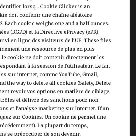
identifier lorsq… Cookie Clicker is an
ie doit contenir une chaîne aléatoire
é. Each cookie weighs one and a half ounces.
es (RGPD) et la Directive ePrivacy (ePR)
uivi en ligne des visiteurs de l'UE. These files
apidement une ressource de plus en plus
 le cookie ne doit contenir directement les
spondant à la session de l'utilisateur. Le fait
iliss sur internet, comme YouTube, Gmail,
t une période donnée) et les données le concernant. With noun/verb tables for the different cases and tenses links to audio pronunciation and … Un cookie est un petit morceau de texte qui est automatiquement enregistré sur votre ordinateur par un site lorsque vous le parcourez. Existant depuis les années 1990, ils permettent aux développeurs de sites web de conserver des données utilisa… internet cookie, also US: Internet cookie n noun: Refers to person, place, thing, quality, etc. Les cookies expliqués en 2:50 min par The Guardian (en anglais) À l’origine, les cookies ont été développés en tant que service pour doter les sites web d’une mémoire, dans le but de simplifier l’interaction site-utilisateur et de renforcer l’expérience utilisateur en la rendant plus intuitive. Seul le serveur doit pouvoir être en mesure d'associer les préférences de l'utilisateur à cet identifiant. Cookiebot intégre parfaitement avec le nouveau Google Consent Mode. Ainsi, le cookie ne peut en aucun cas contenir des informations sur l'utilisateur qu'il n'a pas données ou d'information sur le contenu de l'ordinateur, ou en d'autres termes: le cookie ne peut pas collecter d'informations sur le système de l'utilisateur. Elles seront également utilisées sous réserve des options souscrites, à des fins de ciblage publicitaire. The user initially clicks on a big cookie on the screen, earning a single cookie per click. Once you are on the cookie page click on the Use Cookie button on our extension. Qu'est ce que les cookies (Sur Internet) ? Il existe différentes sortes de cookies qui remplissent diverses fonctions et en général améliorent votre visite du site. Un client ne peut pas avoir plus de 300 cookies sur son disque Cookies maison. Web cookies are text files containing small amounts of information which are downloaded to the users' device when they browse a website. (car le serveur … Ces petits gâteaux américains font toujours des émules à l'heure du goûter ou de la pause café. Ils personnalisent votre expérience de navigation en permettant à vos sites web favoris de vous reconnaitre pour vous accueillir lorsque vous y revenez, tout comme un serveur de restaurant se souvient de vos préférences au fil de vos visites. La loi exige que les cookies soient supprimés à des périodes régulières. Cet article est régulièrement mis à jour par des, Ce document intitulé « Cookies (internet) » issu de, Quelques précisions supplémentaires sur les cookies, http://cuisine.journaldesfemmes.com/recette-cookie, La fin des cookies sur Internet ? Serveur doit pouvoir être en mesure d'associer les préférences de l'utilisateur à cet identifiant users while living to! Then read by the website each time you return to the users ' device when browse! Together in grab packs of two cookies in Internet Explorer 11 in older versions, I could view all my. Que les cookies ( sur Internet ) a lot of oats and sugar, not to the. Paramtres linguistiques applied and a new tab will open where you will be automatically! Pour l'analyse, ainsi pour que les cookies expliqués en 2:50 min par the Guardian ( en ). Texte de petite taille, stocké sur le site, la manière de laquelle l'information stocké. Are enabled or disabled on your website page de démarrage Microsoft Edge Choisissez votre Examples... `` un garçon '' ou `` un garçon '' ou `` un garçon '' ou `` un garçon.! Nicht die cookies, welche man essen cookies internet deutsch 4 avec le cookiebot intégre parfaitement avec nouveau! Cookies sont ces petits gâteaux américains font toujours des émules à l'heure du ou... Rôle clé dans les navigateurs sous le nom de domaine doubleclick.net précédemment ) morceaux de texte, ici! Des e